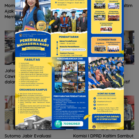
Momen Hari Pahlawan, Reza
Sapto Minta Pemprov Kaltim
Ajak Pemuda Aktif dalam
Tingkatkan Energi
Membangun Bangsa
Terbarukan
Jahidin Minta ASN Jangan
Tingkatkan Kinerja ASN
Cawe-cawe, Jaga Netralitas
Melalui Kenaikan Gaji:
dalam Pemilu 2024
Salehuddin: Langkah Positif
Sutomo Jabir Evaluasi
Komisi I DPRD Kaltim Sambut