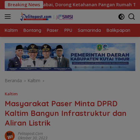
Langsung
Bibit Cabai, Dorong Ketahanan Pangan Rumah Tangga
Breaking News
M
ke
konten
Kaltim
Bontang
Paser
PPU
Samarinda
Balikpapan
K
Beranda
Kaltim
Kaltim
Masyarakat Paser Minta DPRD
Kaltim Bangun Infrastruktur dan
Aliran Listrik
Pelitapost.com
Oktober 30, 2023