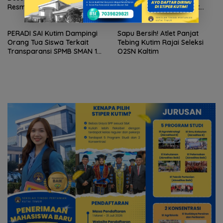
Resmi Ditutup, PTM Dusun
Kepemimpinan, Merewat
Kabo Jaya Raih Gelar Juara
Regenerasi Pemimpin Kutai
Timur
PERADI SAI Kutim Dampingi
Sapu Bersih! Atlet Panjat
Orang Tua Siswa Terkait
Tebing Kutim Rajai Seleksi
Transparansi SPMB SMAN 1
O2SN Kaltim
Sangatta