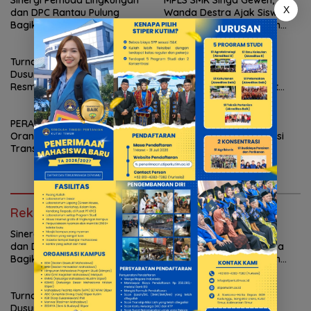
X
dan DPC Rantau Pulung
Wanda Destra Ajak Siswa
Bagikan Bibit Cabai, Dorong
Baru Kenali HIPMAKT dan
Ketahanan Pangan Rumah
Pentingnya Berorganisasi
Tangga
Turnamen Tenis Meja Antar
Ir. Aufa Fadhillah :
Dusun Swargabara Cup 2026
Pencangkokan
Resmi Ditutup, PTM Dusun
Kepemimpinan, Merewat
Kabo Jaya Raih Gelar Juara
Regenerasi Pemimpin Kutai
Timur
PERADI SAI Kutim Dampingi
Sapu Bersih! Atlet Panjat
Orang Tua Siswa Terkait
Tebing Kutim Rajai Seleksi
Transparansi SPMB SMAN 1
O2SN Kaltim
Sangatta
Rekomendasi untuk kamu
Sinergi Pemuda Lingkungan
MPLS SMK Singa Geweh,
dan DPC Rantau Pulung
Wanda Destra Ajak Siswa
Bagikan Bibit Cabai, Dorong
Baru Kenali HIPMAKT dan
Ketahanan Pangan Rumah
Pentingnya Berorganisasi
Tangga
Turnamen Tenis Meja Antar
Ir. Aufa Fadhillah :
Dusun Swargabara Cup 2026
Pencangkokan