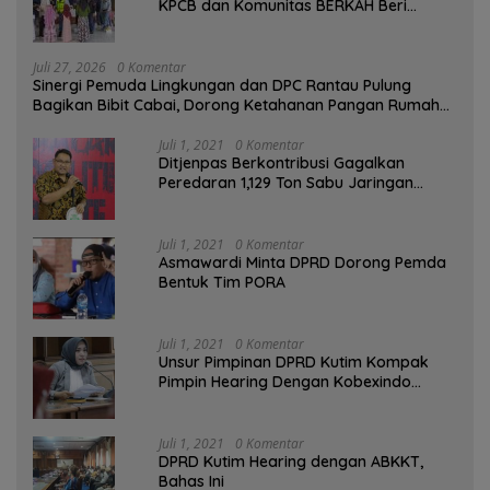
KPCB dan Komunitas BERKAH Beri
Santunan Anak Yatim
Juli 27, 2026
0 Komentar
Sinergi Pemuda Lingkungan dan DPC Rantau Pulung
Bagikan Bibit Cabai, Dorong Ketahanan Pangan Rumah
Tangga
Juli 1, 2021
0 Komentar
Ditjenpas Berkontribusi Gagalkan
Peredaran 1,129 Ton Sabu Jaringan
Internasional
Juli 1, 2021
0 Komentar
Asmawardi Minta DPRD Dorong Pemda
Bentuk Tim PORA
Juli 1, 2021
0 Komentar
Unsur Pimpinan DPRD Kutim Kompak
Pimpin Hearing Dengan Kobexindo
Cement
Juli 1, 2021
0 Komentar
DPRD Kutim Hearing dengan ABKKT,
Bahas Ini