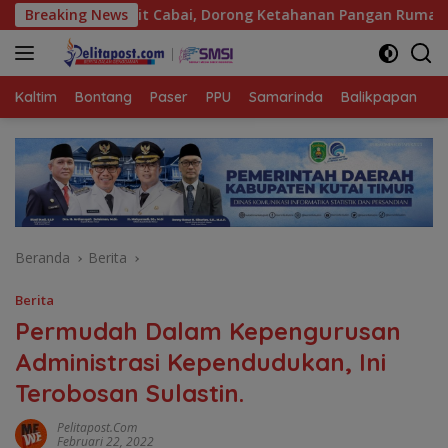
Langsung
n Bibit Cabai, Dorong Ketahanan Pangan Rumah Tangga
Breaking News
ke
konten
Kaltim
Bontang
Paser
PPU
Samarinda
Balikpapan
K
Beranda
Berita
Berita
Permudah Dalam Kepengurusan
Administrasi Kependudukan, Ini
Terobosan Sulastin.
Pelitapost.com
Februari 22, 2022