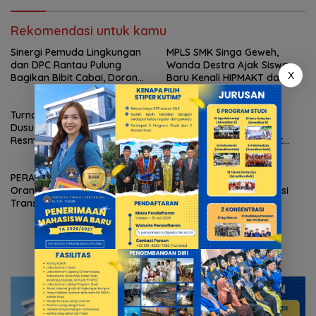
Rekomendasi untuk kamu
Sinergi Pemuda Lingkungan
MPLS SMK Singa Geweh,
dan DPC Rantau Pulung
Wanda Destra Ajak Siswa
X
Bagikan Bibit Cabai, Dorong
Baru Kenali HIPMAKT dan
Ketahanan Pangan Rumah
Pentingnya Berorganisasi
Tangga
Turnamen Tenis Meja Antar
Ir. Aufa Fadhillah :
Dusun Swargabara Cup 2026
Pencangkokan
Resmi Ditutup, PTM Dusun
Kepemimpinan, Merewat
Kabo Jaya Raih Gelar Juara
Regenerasi Pemimpin Kutai
Timur
PERADI SAI Kutim Dampingi
Sapu Bersih! Atlet Panjat
Orang Tua Siswa Terkait
Tebing Kutim Rajai Seleksi
Transparansi SPMB SMAN 1
O2SN Kaltim
Sangatta