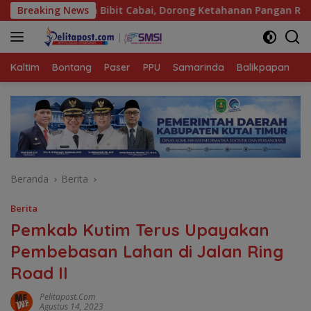
Langsung
ng Bagikan Bibit Cabai, Dorong Ketahanan Pangan Rumah Tang
Breaking News
ke
konten
Kaltim
Bontang
Paser
PPU
Samarinda
Balikpapan
K
Beranda
Berita
Berita
Pemkab Kutim Terus Upayakan
Pembebasan Lahan di Jalan Ring
Road II
Pelitapost.com
Agustus 14, 2023