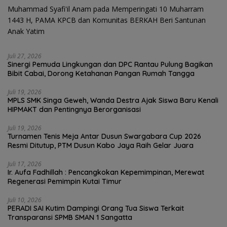
Muhammad Syafi'il Anam
pada
Memperingati 10 Muharram
1443 H, PAMA KPCB dan Komunitas BERKAH Beri Santunan
Anak Yatim
Juli 27, 2026
Sinergi Pemuda Lingkungan dan DPC Rantau Pulung Bagikan
Bibit Cabai, Dorong Ketahanan Pangan Rumah Tangga
Juli 19, 2026
MPLS SMK Singa Geweh, Wanda Destra Ajak Siswa Baru Kenali
HIPMAKT dan Pentingnya Berorganisasi
Juli 19, 2026
Turnamen Tenis Meja Antar Dusun Swargabara Cup 2026
Resmi Ditutup, PTM Dusun Kabo Jaya Raih Gelar Juara
Juli 17, 2026
Ir. Aufa Fadhillah : Pencangkokan Kepemimpinan, Merewat
Regenerasi Pemimpin Kutai Timur
Juli 10, 2026
PERADI SAI Kutim Dampingi Orang Tua Siswa Terkait
Transparansi SPMB SMAN 1 Sangatta