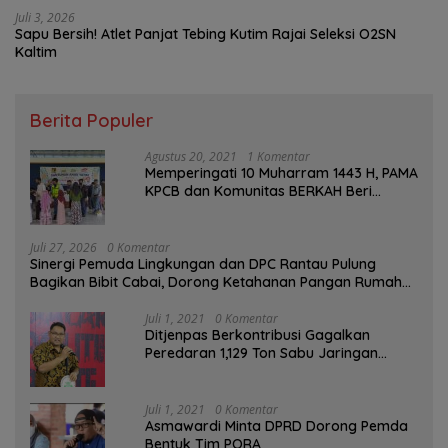
Juli 3, 2026
Sapu Bersih! Atlet Panjat Tebing Kutim Rajai Seleksi O2SN
Kaltim
Berita Populer
Agustus 20, 2021
1 Komentar
Memperingati 10 Muharram 1443 H, PAMA
KPCB dan Komunitas BERKAH Beri
Santunan Anak Yatim
Juli 27, 2026
0 Komentar
Sinergi Pemuda Lingkungan dan DPC Rantau Pulung
Bagikan Bibit Cabai, Dorong Ketahanan Pangan Rumah
Tangga
Juli 1, 2021
0 Komentar
Ditjenpas Berkontribusi Gagalkan
Peredaran 1,129 Ton Sabu Jaringan
Internasional
Juli 1, 2021
0 Komentar
Asmawardi Minta DPRD Dorong Pemda
Bentuk Tim PORA