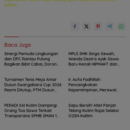
Kaltim
Baca Juga
Sinergi Pemuda Lingkungan
MPLS SMK Singa Geweh,
dan DPC Rantau Pulung
Wanda Destra Ajak Siswa
Bagikan Bibit Cabai, Dorong
Baru Kenali HIPMAKT dan
Ketahanan Pangan Rumah
Pentingnya Berorganisasi
Tangga
Turnamen Tenis Meja Antar
Ir. Aufa Fadhillah :
Dusun Swargabara Cup 2026
Pencangkokan
Resmi Ditutup, PTM Dusun
Kepemimpinan, Merewat
Kabo Jaya Raih Gelar Juara
Regenerasi Pemimpin Kutai
Timur
PERADI SAI Kutim Dampingi
Sapu Bersih! Atlet Panjat
Orang Tua Siswa Terkait
Tebing Kutim Rajai Seleksi
Transparansi SPMB SMAN 1
O2SN Kaltim
Sangatta