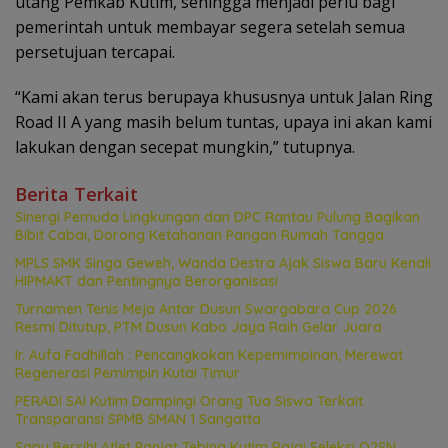
utang Pemkab Kutim, sehingga menjadi perlu bagi
pemerintah untuk membayar segera setelah semua
persetujuan tercapai.
“Kami akan terus berupaya khususnya untuk Jalan Ring
Road II A yang masih belum tuntas, upaya ini akan kami
lakukan dengan secepat mungkin,” tutupnya.
Berita Terkait
Sinergi Pemuda Lingkungan dan DPC Rantau Pulung Bagikan
Bibit Cabai, Dorong Ketahanan Pangan Rumah Tangga
MPLS SMK Singa Geweh, Wanda Destra Ajak Siswa Baru Kenali
HIPMAKT dan Pentingnya Berorganisasi
Turnamen Tenis Meja Antar Dusun Swargabara Cup 2026
Resmi Ditutup, PTM Dusun Kabo Jaya Raih Gelar Juara
Ir. Aufa Fadhillah : Pencangkokan Kepemimpinan, Merewat
Regenerasi Pemimpin Kutai Timur
PERADI SAI Kutim Dampingi Orang Tua Siswa Terkait
Transparansi SPMB SMAN 1 Sangatta
Sapu Bersih! Atlet Panjat Tebing Kutim Rajai Seleksi O2SN