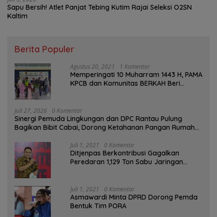
Sapu Bersih! Atlet Panjat Tebing Kutim Rajai Seleksi O2SN
Kaltim
Berita Populer
Agustus 20, 2021
1 Komentar
Memperingati 10 Muharram 1443 H, PAMA
KPCB dan Komunitas BERKAH Beri
Santunan Anak Yatim
Juli 27, 2026
0 Komentar
Sinergi Pemuda Lingkungan dan DPC Rantau Pulung
Bagikan Bibit Cabai, Dorong Ketahanan Pangan Rumah
Tangga
Juli 1, 2021
0 Komentar
Ditjenpas Berkontribusi Gagalkan
Peredaran 1,129 Ton Sabu Jaringan
Internasional
Juli 1, 2021
0 Komentar
Asmawardi Minta DPRD Dorong Pemda
Bentuk Tim PORA