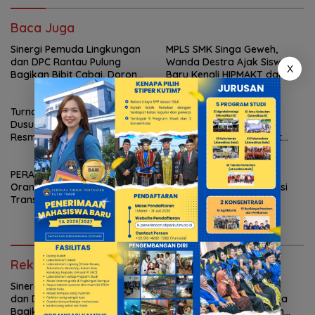
Baca Juga
Sinergi Pemuda Lingkungan
MPLS SMK Singa Geweh,
dan DPC Rantau Pulung
Wanda Destra Ajak Siswa
X
Bagikan Bibit Cabai, Dorong
Baru Kenali HIPMAKT dan
Ketahanan Pangan Rumah
Pentingnya Berorganisasi
Tangga
Turnamen Tenis Meja Antar
Ir. Aufa Fadhillah :
Dusun Swargabara Cup 2026
Pencangkokan
Resmi Ditutup, PTM Dusun
Kepemimpinan, Merewat
Kabo Jaya Raih Gelar Juara
Regenerasi Pemimpin Kutai
Timur
PERADI SAI Kutim Dampingi
Sapu Bersih! Atlet Panjat
Orang Tua Siswa Terkait
Tebing Kutim Rajai Seleksi
Transparansi SPMB SMAN 1
O2SN Kaltim
Sangatta
Rekomendasi untuk kamu
Sinergi Pemuda Lingkungan
MPLS SMK Singa Geweh,
dan DPC Rantau Pulung
Wanda Destra Ajak Siswa
Bagikan Bibit Cabai, Dorong
Baru Kenali HIPMAKT dan