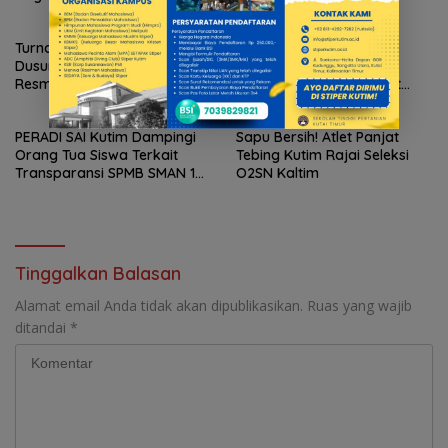
Ketahanan Pangan Rumah
Pentingnya Berorganisasi
Tangga
Turnamen Tenis Meja Antar
Ir. Aufa Fadhillah :
Dusun Swargabara Cup 2026
Pencangkokan
Resmi Ditutup, PTM Dusun
Kepemimpinan, Merewat
Kabo Jaya Raih Gelar Juara
Regenerasi Pemimpin Kutai
Timur
PERADI SAI Kutim Dampingi
Sapu Bersih! Atlet Panjat
Orang Tua Siswa Terkait
Tebing Kutim Rajai Seleksi
Transparansi SPMB SMAN 1
O2SN Kaltim
Sangatta
Tinggalkan Balasan
Alamat email Anda tidak akan dipublikasikan.
Ruas yang wajib
ditandai
*